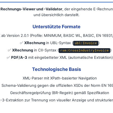
-Rechnungs-Viewer und -Validator
, der eingehende E-Rechnunge
und übersichtlich darstellt.
Unterstützte Formate
X
ab Version 2.0.1 (Profile: MINIMUM, BASIC WL, BASIC, EN 16
✅
XRechnung
in UBL-Syntax (
)
ubl:Invoice
✅
XRechnung
in CII-Syntax (
)
rsm:CrossIndustryInvoice
✅
PDF/A-3
mit eingebetteter XML (automatische Extraktion)
Technologische Basis
XML-Parser mit XPath-basierter Navigation
Schema-Validierung gegen die offiziellen XSDs der Norm EN 16
Geschäftsregelprüfung (BR-Regeln) gemäß Spezifikation
3-Extraktion zur Trennung von visueller Anzeige und strukturie