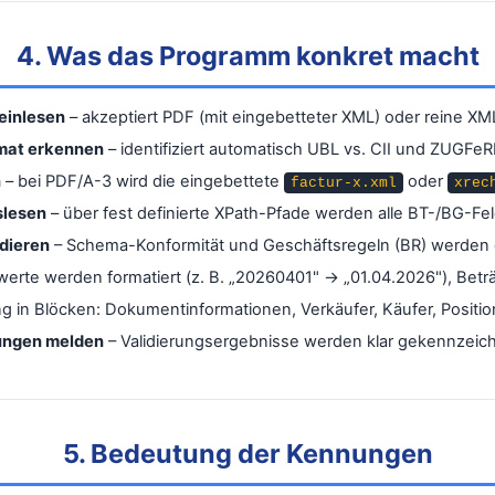
4. Was das Programm konkret macht
 einlesen
– akzeptiert PDF (mit eingebetteter XML) oder reine XM
mat erkennen
– identifiziert automatisch UBL vs. CII und ZUGFeRD
n
– bei PDF/A-3 wird die eingebettete
oder
factur-x.xml
xrec
slesen
– über fest definierte XPath-Pfade werden alle BT-/BG-Feld
idieren
– Schema-Konformität und Geschäftsregeln (BR) werden 
erte werden formatiert (z. B. „20260401" → „01.04.2026"), Bet
ung in Blöcken: Dokumentinformationen, Verkäufer, Käufer, Posi
ungen melden
– Validierungsergebnisse werden klar gekennzei
5. Bedeutung der Kennungen