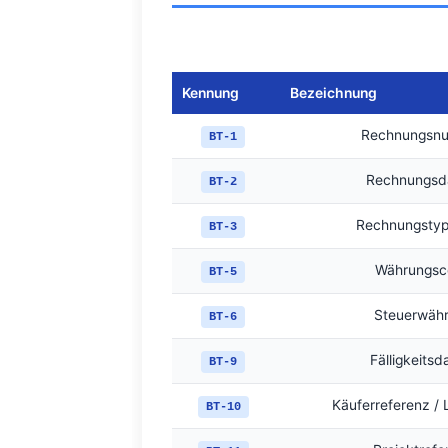
Kennung
Bezeichnung
Rechnungsn
BT-1
Rechnungsd
BT-2
Rechnungsty
BT-3
Währungsc
BT-5
Steuerwäh
BT-6
Fälligkeits
BT-9
Käuferreferenz / 
BT-10