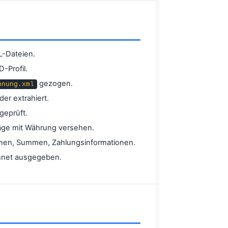
L-Dateien.
-Profil.
gezogen.
hnung.xml
er extrahiert.
geprüft.
räge mit Währung versehen.
tionen, Summen, Zahlungsinformationen.
chnet ausgegeben.