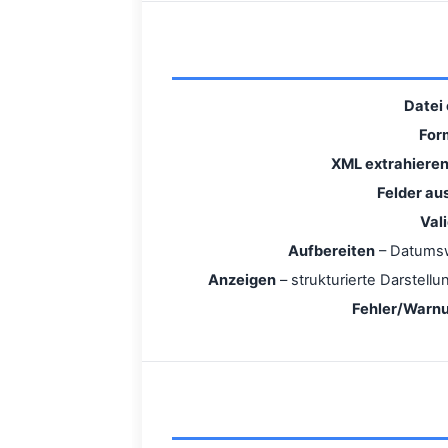
Datei
For
XML extrahiere
Felder au
Val
Aufbereiten
– Datumsw
Anzeigen
– strukturierte Darstell
Fehler/Warn