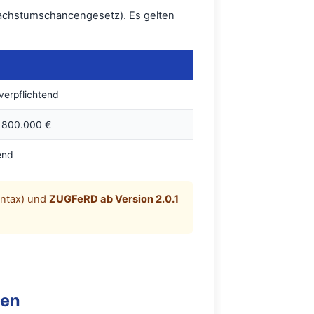
Wachstumschancengesetz). Es gelten
erpflichtend
> 800.000 €
end
yntax) und
ZUGFeRD ab Version 2.0.1
ben