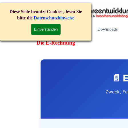
Direkt zum Seiteninhalt
+49 (0) 6205 - 104833
Diese Seite benutzt Cookies , lesen Sie
bitte die
Datenschutzhinweise
Start
KUNDE!
Downloads
▼
Einverstanden
Die E-Rechnung
📄 
Zweck, Fu