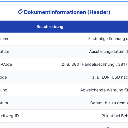
📋 Dokumentinformationen (Header)
Beschreibung
ummer
Eindeutige Kennung 
atum
Ausstellungsdatum 
p-Code
z. B. 380 (Handelsrechnung), 381 (G
ode
z. B. EUR, USD na
rung
Abweichende Währung für
datum
Datum, bis zu dem z
Leitweg-ID
Pflicht bei Be