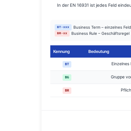
In der EN 16931 ist jedes Feld ein
Business Term – einzelnes Fel
BT-xxx
Business Rule – Geschäftsregel 
BR-xx
Kennung
Bedeutung
Einzelnes
BT
Gruppe von
BG
Pflic
BR