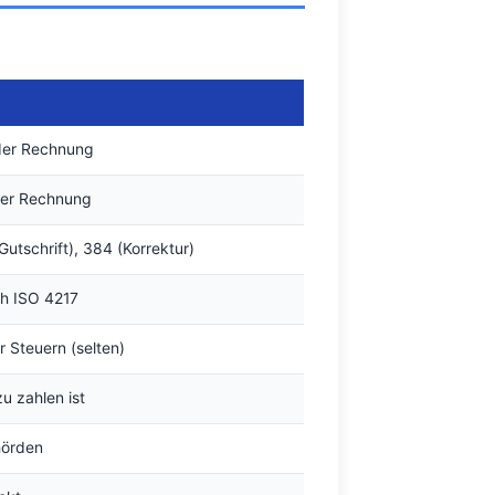
der Rechnung
der Rechnung
utschrift), 384 (Korrektur)
ch ISO 4217
 Steuern (selten)
u zahlen ist
hörden