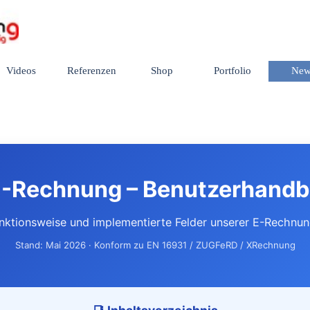
Menü überspringen
Videos
Referenzen
Shop
Portfolio
New
▼
▼
▼
E-Rechnung – Benutzerhand
nktionsweise und implementierte Felder unserer E-Rechnu
Stand: Mai 2026 · Konform zu EN 16931 / ZUGFeRD / XRechnung